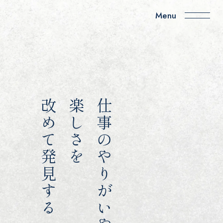
News
お知らせ
Recruiting
改めて発見する
楽しさを
仕事のやりがいや
採用情報
- 募集要項
- 職種紹介
- 採用フロー
Interview
社員インタビュー