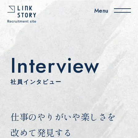
Interview
About us
News
私たちについて
お知らせ
社員インタビュー
Benefit
Recruiting
福利厚生・社内制度
採用情報
仕事のやりがいや
楽しさを
Office tour
Interview
改めて発見する
オフィスツアー
社員インタビュー